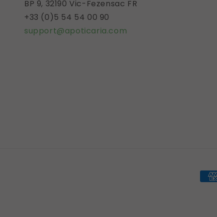
BP 9, 32190 Vic-Fezensac FR
+33 (0)5 54 54 00 90
support@apoticaria.com
Med
de
pag