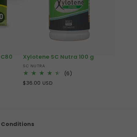
 C80
Xylotene SC Nutra 100 g
Fournisseur :
SC NUTRA
6
(6)
total
Prix
$36.00 USD
des
habituel
critiques
s
Conditions