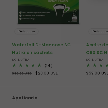
Réduction
Réductio
Waterfall D-Mannose SC
Aceite de
Nutra en sachets
C80 SC N
Fournisseur :
Fournisseur
SC NUTRA
SC NUTRA
14
(14)
total
Prix
Prix
$23.00 USD
Prix
$59.00 US
$36.00 USD
des
habituel
promotionnel
habituel
critiques
Apoticaria