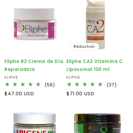
Réduction
Eliphe B2 Crema de Día
Eliphe CA2 Vitamina C
Reparadora
Liposomal 100 ml
Fournisseur :
ELIPHE
Fournisseur :
ELIPHE
56
37
(56)
(37)
total
total
Prix
$47.00 USD
Prix
$71.00 USD
des
des
habituel
habituel
critiques
critiqu