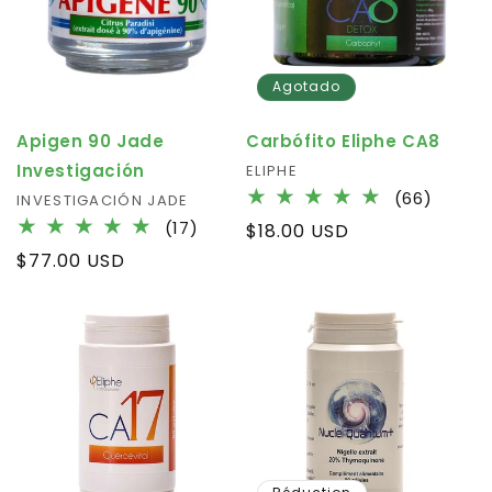
Agotado
Apigen 90 Jade
Carbófito Eliphe CA8
Investigación
Fournisseur :
ELIPHE
66
(66)
Fournisseur :
INVESTIGACIÓN JADE
total
17
(17)
Prix
$18.00 USD
des
total
habituel
Prix
$77.00 USD
critiqu
des
habituel
critiques