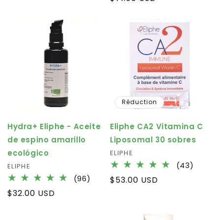
habituel
des
critiques
habituel
critiq
Réduction
Hydra+ Eliphe - Aceite
Eliphe CA2 Vitamina C
de espino amarillo
Liposomal 30 sobres
ecológico
Fournisseur :
ELIPHE
43
(43)
Fournisseur :
ELIPHE
total
96
(96)
Prix
$53.00 USD
des
total
habituel
Prix
$32.00 USD
critiq
des
habituel
critiques