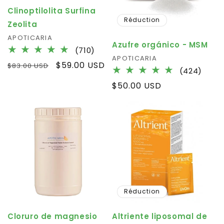
Clinoptilolita Surfina
Réduction
Zeolita
Fournisseur :
APOTICARIA
Azufre orgánico - MSM
710
(710)
Fournisseur :
APOTICARIA
total
Prix
Prix
$59.00 USD
$83.00 USD
424
des
(424)
habituel
promotionnel
total
critiques
Prix
$50.00 USD
des
habituel
criti
Réduction
Cloruro de magnesio
Altriente liposomal de