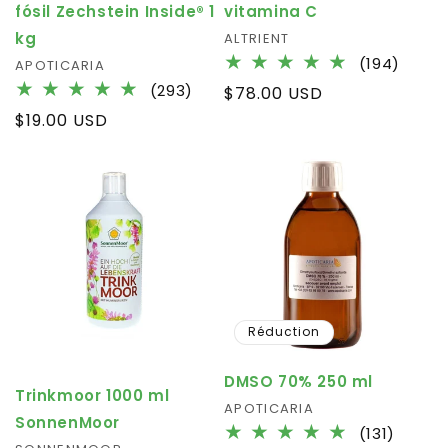
fósil Zechstein Inside® 1
vitamina C
kg
Fournisseur :
ALTRIENT
194
(194)
Fournisseur :
APOTICARIA
total
293
(293)
Prix
$78.00 USD
des
total
habituel
Prix
$19.00 USD
critiq
des
habituel
critiques
Réduction
DMSO 70% 250 ml
Trinkmoor 1000 ml
Fournisseur :
APOTICARIA
SonnenMoor
131
(131)