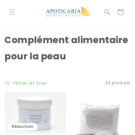
et
passer
Cesta
au
contenu
Complément alimentaire
pour la peau
Filtrer et trier
33 produits
Réduction