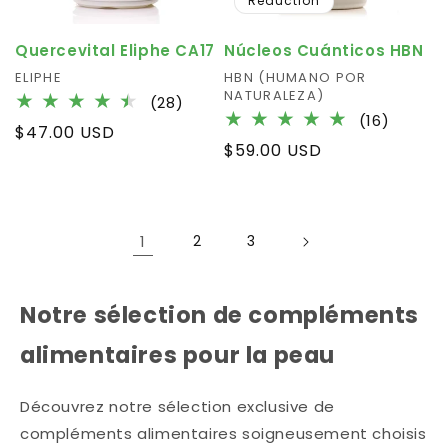
Réduction
Quercevital Eliphe CA17
Núcleos Cuánticos HBN
Fournisseur :
ELIPHE
Fournisseur :
HBN (HUMANO POR
NATURALEZA)
28
(28)
16
(16)
total
Prix
$47.00 USD
total
des
Prix
$59.00 USD
habituel
des
critiques
habituel
critiqu
1
2
3
Notre sélection de compléments
alimentaires pour la peau
Découvrez notre sélection exclusive de
compléments alimentaires soigneusement choisis