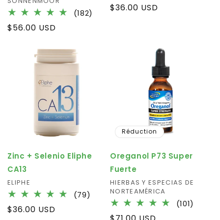
Fournisseur :
SONNENMOOR
total
Prix
$36.00 USD
182
des
(182)
habituel
total
critiq
Prix
$56.00 USD
des
habituel
critiques
Réduction
Zinc + Selenio Eliphe
Oreganol P73 Super
CA13
Fuerte
Fournisseur :
ELIPHE
Fournisseur :
HIERBAS Y ESPECIAS DE
NORTEAMÉRICA
79
(79)
101
(101)
total
Prix
$36.00 USD
total
des
Prix
$71.00 USD