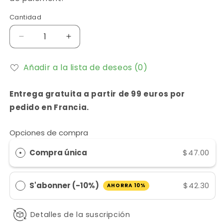
Cantidad
Réduire
Augmenter
la
la
quantité
quantité
Añadir a la lista de deseos
(0)
de
de
Crème
Crème
de
de
Entrega gratuita a partir de 99 euros por
jour
jour
pedido en Francia.
réparatrice
réparatrice
Eliphe
Eliphe
Opciones de compra
B2
B2
Compra única
$47.00
S'abonner (-10%)
$42.30
AHORRA 10%
Detalles de la suscripción