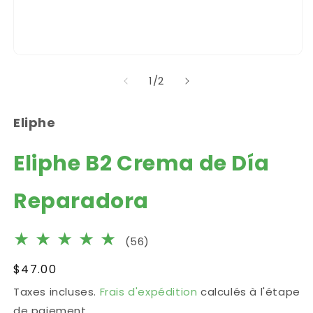
m
Ouvrir
le
de
1
/
2
média
1
dans
une
Eliphe
fenêtre
modale
Eliphe B2 Crema de Día
Reparadora
56
(56)
total
Prix
$47.00
des
habituel
Taxes incluses.
Frais d'expédition
calculés à l'étape
critiques
de paiement.