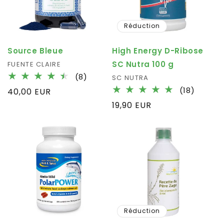
Réduction
Source Bleue
High Energy D-Ribose
SC Nutra 100 g
Fournisseur :
FUENTE CLAIRE
8
(8)
Fournisseur :
SC NUTRA
total
18
(18)
Prix
40,00 EUR
des
total
habituel
Prix
19,90 EUR
critiques
des
habituel
critiqu
Réduction