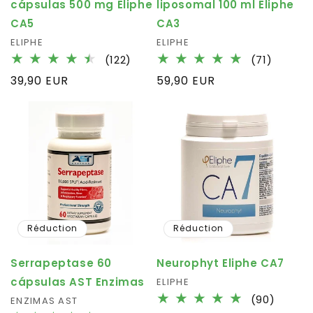
cápsulas 500 mg Eliphe
liposomal 100 ml Eliphe
CA5
CA3
Fournisseur :
ELIPHE
Fournisseur :
ELIPHE
122
71
(122)
(71)
total
total
Prix
39,90 EUR
Prix
59,90 EUR
des
des
habituel
habituel
critiques
critiqu
Réduction
Réduction
Serrapeptase 60
Neurophyt Eliphe CA7
cápsulas AST Enzimas
Fournisseur :
ELIPHE
90
(90)
Fournisseur :
ENZIMAS AST