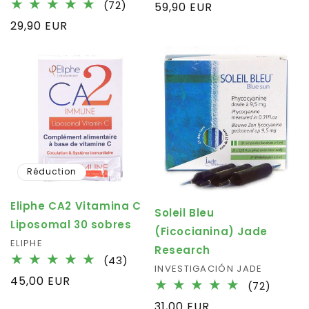
total
72
(72)
Prix
59,90 EUR
des
total
habituel
Prix
29,90 EUR
critiqu
des
habituel
critiques
Réduction
Eliphe CA2 Vitamina C
Soleil Bleu
Liposomal 30 sobres
(Ficocianina) Jade
Fournisseur :
ELIPHE
Research
43
(43)
Fournisseur :
INVESTIGACIÓN JADE
total
Prix
45,00 EUR
72
(72)
des
habituel
total
critiques
Prix
31,00 EUR