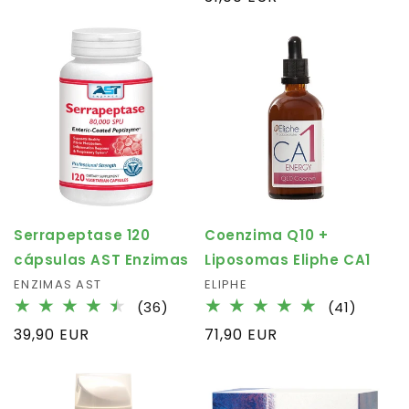
des
habituel
critiqu
Serrapeptase 120
Coenzima Q10 +
cápsulas AST Enzimas
Liposomas Eliphe CA1
Fournisseur :
ENZIMAS AST
Fournisseur :
ELIPHE
36
41
(36)
(41)
total
total
Prix
39,90 EUR
Prix
71,90 EUR
des
des
habituel
habituel
critiques
critiqu