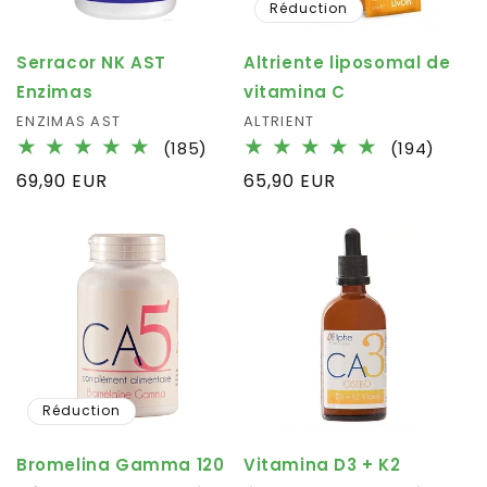
Réduction
Serracor NK AST
Altriente liposomal de
Enzimas
vitamina C
Fournisseur :
ENZIMAS AST
Fournisseur :
ALTRIENT
185
194
(185)
(194)
total
total
Prix
69,90 EUR
Prix
65,90 EUR
des
des
habituel
habituel
critiques
critiq
Réduction
Bromelina Gamma 120
Vitamina D3 + K2