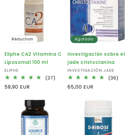
Réduction
Agotado
Eliphe CA2 Vitamina C
Investigación sobre el
Liposomal 100 ml
jade cristocianina
Fournisseur :
ELIPHE
Fournisseur :
INVESTIGACIÓN JADE
37
36
(37)
(36)
total
total
Prix
59,90 EUR
Prix
65,00 EUR
des
des
habituel
habituel
critiques
critiqu