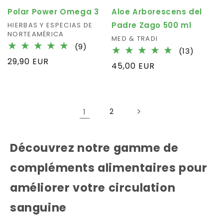
Polar Power Omega 3
Aloe Arborescens del
Padre Zago 500 ml
Fournisseur :
HIERBAS Y ESPECIAS DE
NORTEAMÉRICA
Fournisseur :
MED & TRADI
9
(9)
13
(13)
total
Prix
29,90 EUR
total
Prix
45,00 EUR
des
des
habituel
critiques
habituel
critiqu
1
2
Découvrez notre gamme de
compléments alimentaires pour
améliorer votre circulation
sanguine