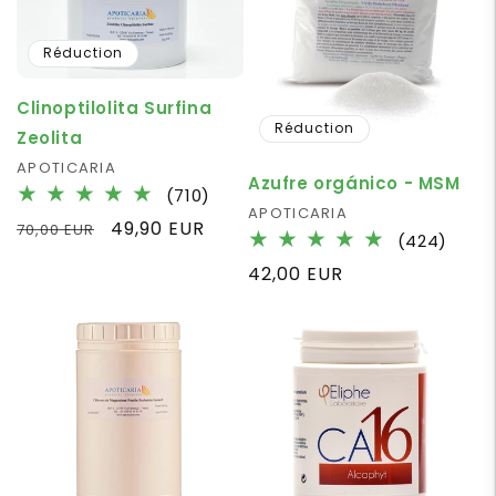
Réduction
Clinoptilolita Surfina
Réduction
Zeolita
Fournisseur :
APOTICARIA
Azufre orgánico - MSM
710
(710)
Fournisseur :
APOTICARIA
total
Prix
Prix
49,90 EUR
70,00 EUR
424
des
(424)
habituel
promotionnel
total
critiques
Prix
42,00 EUR
des
habituel
criti