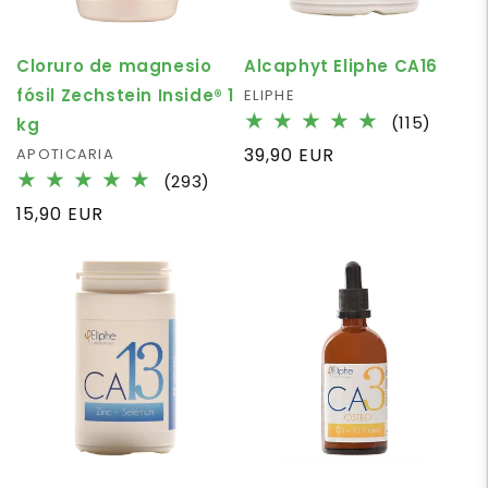
Cloruro de magnesio
Alcaphyt Eliphe CA16
fósil Zechstein Inside® 1
Fournisseur :
ELIPHE
115
(115)
kg
total
Prix
39,90 EUR
Fournisseur :
APOTICARIA
des
293
habituel
(293)
critiq
total
Prix
15,90 EUR
des
habituel
critiques