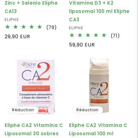
Zinc + Selenio Eliphe
Vitamina D3 + K2
CA13
liposomal 100 ml Eliphe
CA3
Fournisseur :
ELIPHE
79
(79)
Fournisseur :
ELIPHE
total
71
(71)
Prix
29,90 EUR
des
total
habituel
Prix
59,90 EUR
critiques
des
habituel
critiqu
Réduction
Réduction
Eliphe CA2 Vitamina C
Eliphe CA2 Vitamina C
Liposomal 30 sobres
Liposomal 100 ml