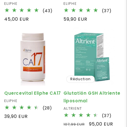
Fournisseur :
ELIPHE
Fournisseur :
ELIPHE
43
37
(43)
(37)
total
total
Prix
45,00 EUR
Prix
59,90 EUR
des
des
habituel
habituel
critiques
critiqu
Réduction
Quercevital Eliphe CA17
Glutatión GSH Altriente
liposomal
Fournisseur :
ELIPHE
28
(28)
Fournisseur :
ALTRIENT
total
37
(37)
Prix
39,90 EUR
des
total
habituel
Prix
Prix
95,00 EUR
107,99 EUR
critiques