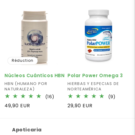
des
habituel
promotionnel
critiqu
Réduction
Núcleos Cuánticos HBN
Polar Power Omega 3
Fournisseur :
HBN (HUMANO POR
Fournisseur :
HIERBAS Y ESPECIAS DE
NATURALEZA)
NORTEAMÉRICA
16
9
(16)
(9)
total
total
Prix
49,90 EUR
Prix
29,90 EUR
des
des
habituel
habituel
critiques
critique
Apoticaria