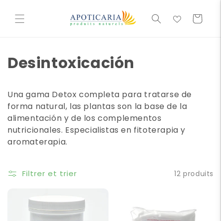
et
passer
Cesta
au
contenu
Desintoxicación
Una gama Detox completa para tratarse de
forma natural, las plantas son la base de la
alimentación y de los complementos
nutricionales. Especialistas en fitoterapia y
aromaterapia.
Filtrer et trier
12 produits