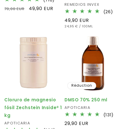
Fournisseur :
REMEDIOS INVEX
total
Prix
Prix
49,90 EUR
70,00 EUR
26
des
(26)
habituel
promotionnel
total
critiques
Prix
49,90 EUR
des
PRIX
PAR
habituel
24,95 €
/
100ML
critiqu
UNITAIRE
Réduction
Cloruro de magnesio
DMSO 70% 250 ml
fósil Zechstein Inside® 1
Fournisseur :
APOTICARIA
131
(131)
kg
total
Prix
29,90 EUR
Fournisseur :
APOTICARIA
des