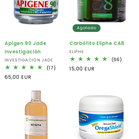
Agotado
Apigen 90 Jade
Carbófito Eliphe CA8
Investigación
Fournisseur :
ELIPHE
66
(66)
Fournisseur :
INVESTIGACIÓN JADE
total
17
(17)
Prix
15,00 EUR
des
total
habituel
Prix
65,00 EUR
critiqu
des
habituel
critiques