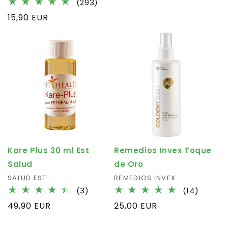
293
habituel
(293)
critiq
total
Prix
15,90 EUR
des
habituel
critiques
Kare Plus 30 ml Est
Remedios Invex Toque
Salud
de Oro
Fournisseur :
SALUD EST
Fournisseur :
REMEDIOS INVEX
3
14
(3)
(14)
total
total
Prix
49,90 EUR
Prix
25,00 EUR
des
des
habituel
habituel
critiques
critiqu