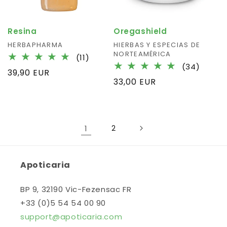
Resina
Oregashield
Fournisseur :
HERBAPHARMA
Fournisseur :
HIERBAS Y ESPECIAS DE
NORTEAMÉRICA
11
(11)
34
(34)
total
Prix
39,90 EUR
total
des
Prix
33,00 EUR
habituel
des
critiques
habituel
critiq
1
2
Apoticaria
BP 9, 32190 Vic-Fezensac FR
+33 (0)5 54 54 00 90
support@apoticaria.com