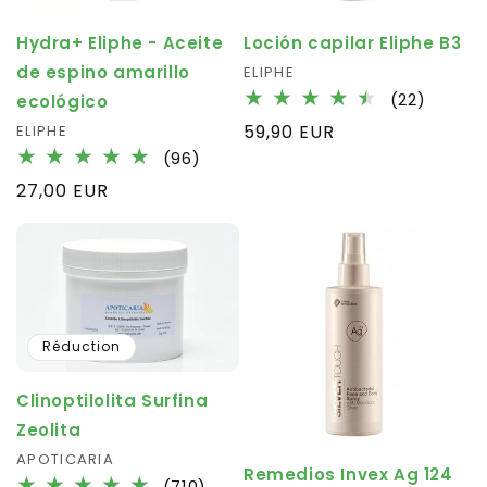
Hydra+ Eliphe - Aceite
Loción capilar Eliphe B3
de espino amarillo
Fournisseur :
ELIPHE
22
(22)
ecológico
total
Prix
59,90 EUR
Fournisseur :
ELIPHE
des
96
habituel
(96)
critiqu
total
Prix
27,00 EUR
des
habituel
critiques
Réduction
Clinoptilolita Surfina
Zeolita
Fournisseur :
APOTICARIA
Remedios Invex Ag 124
710
(710)