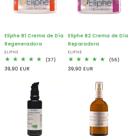
Eliphe B1 Crema de Día
Eliphe B2 Crema de Día
Regeneradora
Reparadora
Fournisseur :
ELIPHE
Fournisseur :
ELIPHE
37
56
(37)
(56)
total
total
Prix
39,90 EUR
Prix
39,90 EUR
des
des
habituel
habituel
critiques
critiq