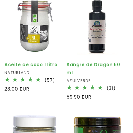
Aceite de coco 1 litro
Sangre de Dragón 50
ml
Fournisseur :
NATURLAND
57
(57)
Fournisseur :
AZULVERDE
total
31
(31)
Prix
23,00 EUR
des
total
habituel
Prix
59,90 EUR
critiques
des
habituel
critiqu