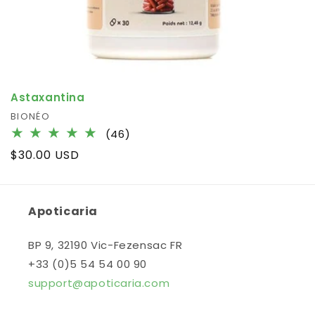
Astaxantina
Vendor:
BIONÉO
46
(46)
total
Regular
$30.00 USD
reviews
price
Apoticaria
BP 9, 32190 Vic-Fezensac FR
+33 (0)5 54 54 00 90
support@apoticaria.com