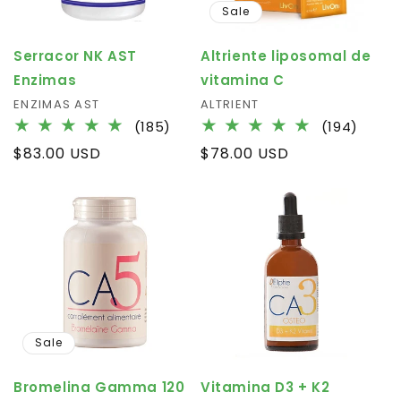
Sale
Serracor NK AST
Altriente liposomal de
Enzimas
vitamina C
Vendor:
ENZIMAS AST
Vendor:
ALTRIENT
185
194
(185)
(194)
total
total
Regular
$83.00 USD
Regular
$78.00 USD
reviews
revie
price
price
Sale
Bromelina Gamma 120
Vitamina D3 + K2