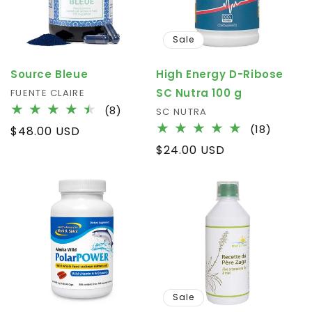
Sale
Source Bleue
High Energy D-Ribose
SC Nutra 100 g
Vendor:
FUENTE CLAIRE
8
(8)
Vendor:
SC NUTRA
total
18
(18)
Regular
$48.00 USD
reviews
total
price
Regular
$24.00 USD
review
price
Sale