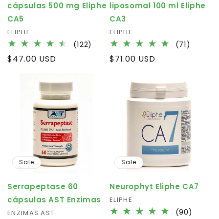
cápsulas 500 mg Eliphe
liposomal 100 ml Eliphe
CA5
CA3
Vendor:
ELIPHE
Vendor:
ELIPHE
122
71
(122)
(71)
total
total
Regular
$47.00 USD
Regular
$71.00 USD
reviews
review
price
price
Sale
Sale
Serrapeptase 60
Neurophyt Eliphe CA7
cápsulas AST Enzimas
Vendor:
ELIPHE
90
(90)
Vendor:
ENZIMAS AST