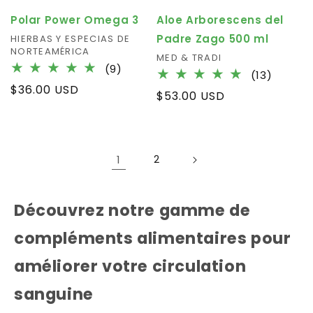
Polar Power Omega 3
Aloe Arborescens del
Padre Zago 500 ml
Vendor:
HIERBAS Y ESPECIAS DE
NORTEAMÉRICA
Vendor:
MED & TRADI
9
(9)
13
(13)
total
Regular
$36.00 USD
total
Regular
$53.00 USD
reviews
review
price
price
1
2
Découvrez notre gamme de
compléments alimentaires pour
améliorer votre circulation
sanguine