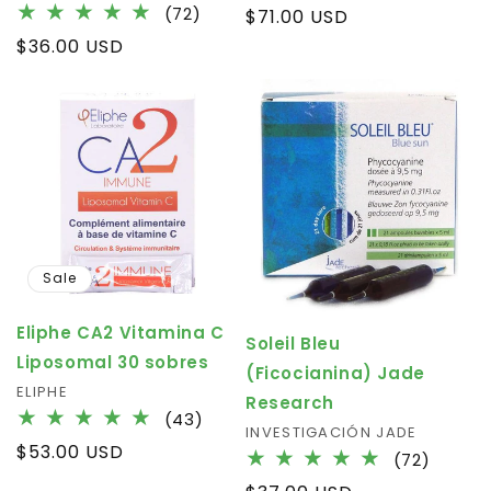
total
72
(72)
Regular
$71.00 USD
review
total
price
Regular
$36.00 USD
reviews
price
Sale
Eliphe CA2 Vitamina C
Soleil Bleu
Liposomal 30 sobres
(Ficocianina) Jade
Vendor:
ELIPHE
Research
43
(43)
Vendor:
INVESTIGACIÓN JADE
total
Regular
$53.00 USD
72
(72)
reviews
price
total