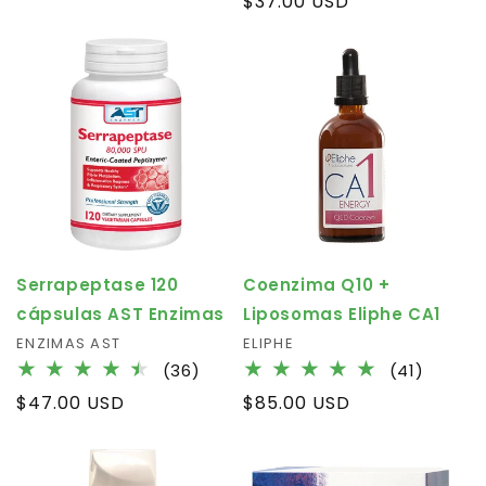
Regular
$37.00 USD
review
price
Serrapeptase 120
Coenzima Q10 +
cápsulas AST Enzimas
Liposomas Eliphe CA1
Vendor:
ENZIMAS AST
Vendor:
ELIPHE
36
41
(36)
(41)
total
total
Regular
$47.00 USD
Regular
$85.00 USD
reviews
review
price
price