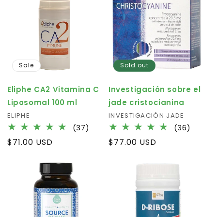
Sale
Sold out
Eliphe CA2 Vitamina C
Investigación sobre el
Liposomal 100 ml
jade cristocianina
Vendor:
ELIPHE
Vendor:
INVESTIGACIÓN JADE
37
36
(37)
(36)
total
total
Regular
$71.00 USD
Regular
$77.00 USD
reviews
review
price
price