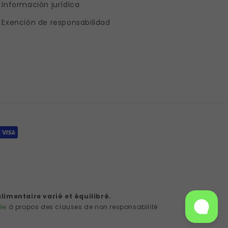
Información jurídica
Exención de responsabilidad
limentaire varié et équilibré.
ée
à propos des clauses de non responsabilité