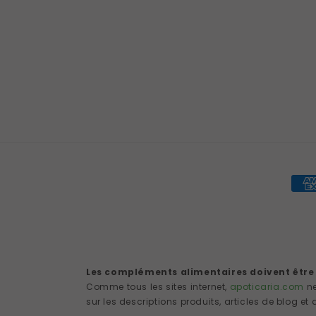
Pay
met
Les compléments alimentaires doivent être u
Comme tous les sites internet,
apoticaria.com
ne
sur les descriptions produits, articles de blog et a