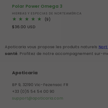
Polar Power Omega 3
Vendor:
HIERBAS Y ESPECIAS DE NORTEAMÉRICA
9
(9)
total
Regular
$36.00 USD
reviews
price
Apoticaria vous propose les produits naturels
Nort
santé
. Profitez de notre accompagnement sur-m
Apoticaria
BP 9, 32190 Vic-Fezensac FR
+33 (0)5 54 54 00 90
support@apoticaria.com